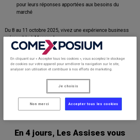
pour leurs réponses apportées aux besoins du
marché
Du 8 au 11 octobre 2025, vivez une expérience business
mémorable à Monaco !
Rencontrez
vos pairs dans un cadre exceptionnel
Découvrez
de nouveaux partenaires potentiels lors
En cliquant sur « Accepter tous les cookies », vous acceptez le stockage
de rendez-vous affinitaires
de cookies sur votre appareil pour améliorer la navigation sur le site,
analyser son utilisation et contribuer à nos efforts de marketing.
Faites votre veille et inspirez-vous
grâce aux
conférences, ateliers et retours d’expériences.
Je choisis
Non merci
Accepter tous les cookies
Demandez votre invitation
En 4 jours, Les Assises vous