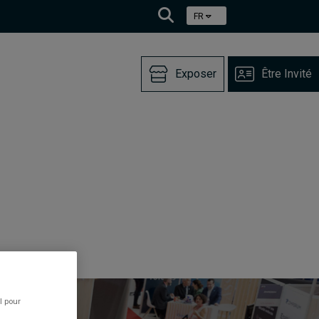
FR
Exposer
Être Invité
l pour