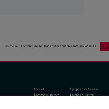
Les meilleurs offreurs de solutions cyber sont présents aux Assises
Accueil
À propos des Assises
À propos du Before
À propos du Cercle
Être Invité
Exposer - Devenir
Partenaire