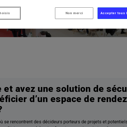
posez – Devenez partena
hoisis
Non merci
Accepter tous 
 et avez une solution de sécu
éficier d’un espace de rende
?
où se rencontrent des décideurs porteurs de projets et potentiels 