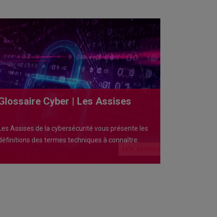
Glossaire Cyber | Les Assises
Les Assises de la cybersécurité vous présente les
définitions des termes techniques à connaître.