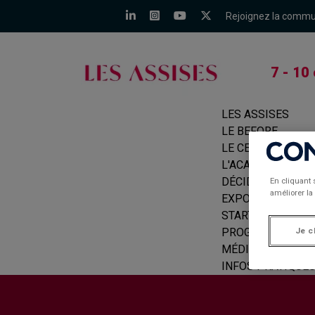
Rejoignez la comm
7 - 10
LES ASSISES
LE BEFORE
LE CERCLE
L'ACADÉMIE
DÉCIDEURS
En cliquant 
améliorer la 
EXPOSANTS
START-UPS
PROGRAMME
Je c
MÉDIAS
INFOS PRATIQUE