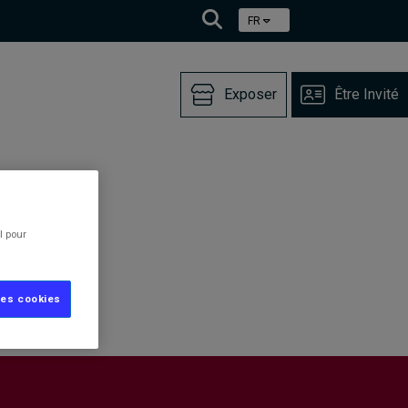
FR
Exposer
Être Invité
l pour
les cookies