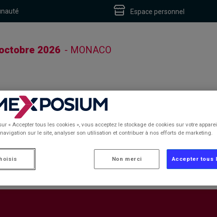
unauté
Espace personnel
 octobre 2026
- MONACO
sur « Accepter tous les cookies », vous acceptez le stockage de cookies sur votre apparei
navigation sur le site, analyser son utilisation et contribuer à nos efforts de marketing.
hoisis
Non merci
Accepter tous 
S