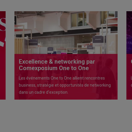
Excellence & networking par
Comexposium One to One
Les événements One to One allient rencontres
business, stratégie et opportunités de networking
dans un cadre d'exception.