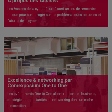
À propos des Assises
Les Assises de la cybersécurité sont un lieu de rencontre
unique pour s’interroger sur les problématiques actuelles et
futures de la cyber.
Excellence & networking par
Comexposium One to One
Les événements One to One allient rencontres business,
stratégie et opportunités de networking dans un cadre
d'exception.