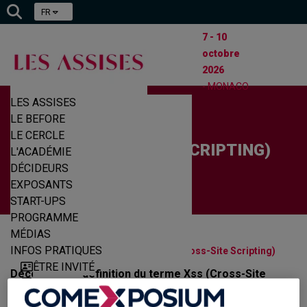
FR
7 - 10
octobre
2026
- MONACO
LES ASSISES
LE BEFORE
LE CERCLE
XSS (CROSS-SITE SCRIPTING)
L'ACADÉMIE
DÉCIDEURS
EXPOSANTS
START-UPS
PROGRAMME
MÉDIAS
|
|
INFOS PRATIQUES
Accueil
Glossaire Cyber
XSS (Cross-Site Scripting)
ÊTRE INVITÉ
Découvrez la définition du terme Xss (Cross-Site
EXPOSER
Scripting) présentée par Les Assises de la
Cybersécurité.