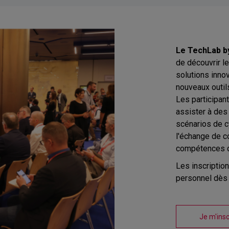
Le TechLab b
de découvrir l
solutions inno
nouveaux outil
Les participan
assister à des
scénarios de c
l'échange de 
compétences da
Les inscriptio
personnel dès 
Je m'insc