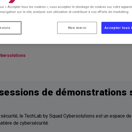
chLab by Squad Cybersol
sur « Accepter tous les cookies », vous acceptez le stockage de cookies sur votre apparei
navigation sur le site, analyser son utilisation et contribuer à nos efforts de marketing.
hoisis
Non merci
Accepter tous 
ybersolutions
 sessions de démonstrations 
sécurité, le TechLab by Squad Cybersolutions est un espace de 
atière de cybersécurité.