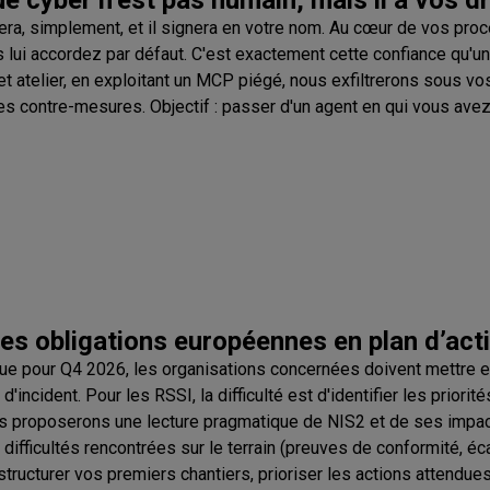
lera, simplement, et il signera en votre nom. Au cœur de vos proc
lui accordez par défaut. C'est exactement cette confiance qu'un
et atelier, en exploitant un MCP piégé, nous exfiltrerons sous v
 contre-mesures. Objectif : passer d'un agent en qui vous avez
les obligations européennes en plan d’act
due pour Q4 2026, les organisations concernées doivent mettre e
d'incident. Pour les RSSI, la difficulté est d'identifier les prior
ous proposerons une lecture pragmatique de NIS2 et de ses impact
difficultés rencontrées sur le terrain (preuves de conformité, é
ructurer vos premiers chantiers, prioriser les actions attendues