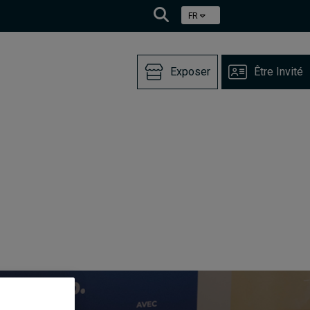
FR
Exposer
Être Invité