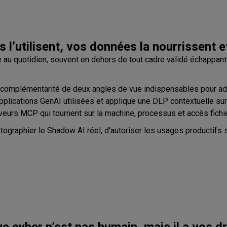
 l’utilisent, vos données la nourrissent e
ve au quotidien, souvent en dehors de tout cadre validé échappant
a complémentarité de deux angles de vue indispensables pour ad
pplications GenAI utilisées et applique une DLP contextuelle sur c
serveurs MCP qui tournent sur la machine, processus et accès fich
graphier le Shadow AI réel, d'autoriser les usages productifs so
ue cyber n’est pas humain, mais il a vos dr