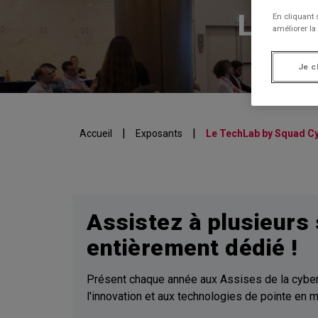
Le Te
En cliquant 
améliorer la 
Je c
|
|
Accueil
Exposants
Le TechLab by Squad C
Assistez à plusieurs
entièrement dédié !
Présent chaque année aux Assises de la cyber
l'innovation et aux technologies de pointe en m