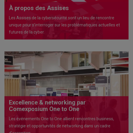
À propos des Assises
Les Assises de la cybersécurité sont un lieu de rencontre
unique pour s’interroger sur les problématiques actuelles et
futures de la cyber.
Excellence & networking par
Comexposium One to One
Les événements One to One allient rencontres business,
stratégie et opportunités de networking dans un cadre
d'exception.