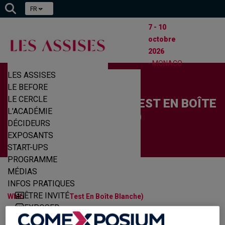
FR
7 - 10
octobre
2026
- MONACO
LES ASSISES
LE BEFORE
LE CERCLE
WHITEBOX TESTING (TEST EN BOÎTE
L'ACADÉMIE
BLANCHE)
DÉCIDEURS
EXPOSANTS
START-UPS
PROGRAMME
MÉDIAS
|
|
INFOS PRATIQUES
Accueil
Glossaire Cyber
ÊTRE INVITÉ
Whitebox Testing (Test En Boîte Blanche)
EXPOSER
Découvrez la définition du terme Whitebox Testing