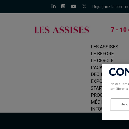
Rejoignez la comm
7 - 10
LES ASSISES
LE BEFORE
LE CERCLE
L'ACADÉMIE
DÉCIDEURS
EXPOSANTS
En cliquant 
START-UPS
améliorer la 
PROGRAMME
MÉDIAS
Je c
INFOS PRATIQUE