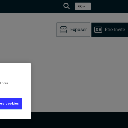
FR
Exposer
Être Invité
l pour
les cookies