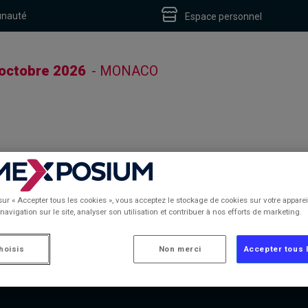
unauté
Espace personnel
 octobre 2026
- MONACO
sur « Accepter tous les cookies », vous acceptez le stockage de cookies sur votre apparei
navigation sur le site, analyser son utilisation et contribuer à nos efforts de marketing.
hoisis
Non merci
Accepter tous 
S