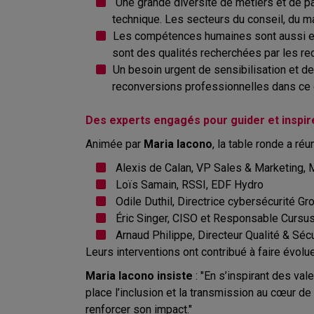
Une grande diversité de métiers et de pa
technique. Les secteurs du conseil, du 
Les compétences humaines sont aussi esse
sont des qualités recherchées par les rec
Un besoin urgent de sensibilisation et de 
reconversions professionnelles dans ce
Des experts engagés pour guider et inspir
Animée par
Maria Iacono
, la table ronde a ré
Alexis de Calan, VP Sales & Marketing,
Loïs Samain, RSSI, EDF Hydro
Odile Duthil, Directrice cybersécurité 
Éric Singer, CISO et Responsable Cursus
Arnaud Philippe, Directeur Qualité & Sé
Leurs interventions ont contribué à faire évolu
Maria Iacono insiste
: "En s’inspirant des va
place l’inclusion et la transmission au cœur d
renforcer son impact."