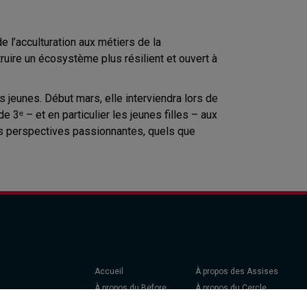
 l’acculturation aux métiers de la
struire un écosystème plus résilient et ouvert à
 jeunes. Début mars, elle interviendra lors de
 3ᵉ – et en particulier les jeunes filles – aux
des perspectives passionnantes, quels que
Accueil
À propos des Assises
À propos du Before
À propos du Cercle
Être Invité
Exposer - Devenir