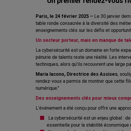
Un premier rendez-vous ri
Paris, le 24 février 2025 –
Le 30 janvier dern
table ronde consacrée à la diversité des méti
enseignements clés sur les défis et opportuni
Un secteur porteur, mais en manque de tal
La cybersécurité est un domaine en forte expan
pénurie de talents reste une réalité. Les int
techniques, alors qu'ils recouvrent une large p
Maria Iacono, Directrice des Assises
, soul
rendez-vous a permis de montrer que cette filièr
numérique."
Des enseignements clés pour mieux compr
L’événement a été conçu pour offrir une appro
La cybersécurité est un enjeu global : de 
essentielle pour la stabilité économique 