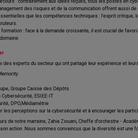
rcours : contrairement aux idées reçues, tous les postes en cybe
management des risques et de la communication offrent aussi d
ntielles que les compétences techniques : l’esprit critique, la
ruteurs.
formation : face à la demande croissante, il est crucial de favori
 domaine.
er
uni des experts du secteur qui ont partagé leur expérience et leurs
 Memority
Groupe, Groupe Caisse des Dépôts
 Cybersécurité, ESIEE-IT
curité, DPO,Médiamétrie
er les perceptions sur la cybersécurité et à encourager les partic
leurs de notre marraine, Zahia Ziouani, Cheffe d'orchestre - Aca
e son action. Nous sommes convaincus que la diversité est une fo