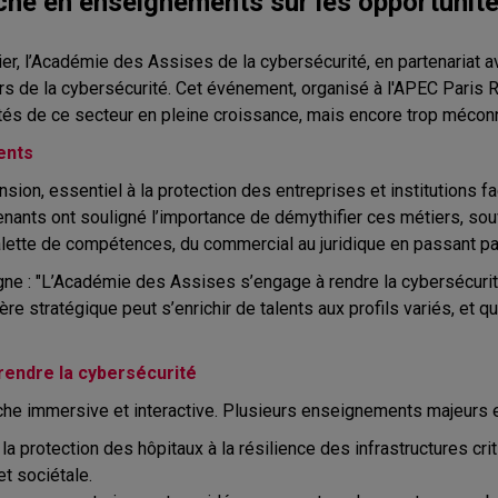
che en enseignements sur les opportunité
ier, l’Académie des Assises de la cybersécurité, en partenariat 
ers de la cybersécurité. Cet événement, organisé à l'APEC Paris 
tés de ce secteur en pleine croissance, mais encore trop méconn
ents
sion, essentiel à la protection des entreprises et institutions 
ervenants ont souligné l’importance de démythifier ces métiers,
alette de compétences, du commercial au juridique en passant par
igne : "L’Académie des Assises s’engage à rendre la cybersécurit
e stratégique peut s’enrichir de talents aux profils variés, et qu
endre la cybersécurité
che immersive et interactive. Plusieurs enseignements majeurs e
la protection des hôpitaux à la résilience des infrastructures cr
et sociétale.