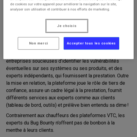
de cookies sur votre appareil pour améliorer la navigation sur le site,
analyser son utilisation et contribuer à nos efforts de marketing.
ESPACE
BUG BOUNTY
PERSONNEL
Je choisis
Le bug bounty est une approche collaborative de la
recherche de vulnérabilités. Elle repose sur une
Non merci
Accepter tous les cookies
plateforme d’intermédiation, généralement assurée par
une entité commerciale, qui met en relation des
entreprises soucieuses d’identifier les vulnérabilités
éventuelles sur ses systèmes ou ses produits, et des
experts indépendants, qui fournissent la prestation. Outre
la mise en relation, la plateforme joue le rôle de tiers de
confiance, assure un cadre légal à la prestation, fournit
différents services aux experts comme aux clients
(tableau de bord, outils) et prélève bien entendu sa dime !
Contrairement aux chauffeurs des plateformes VTC, les
experts du Bug Bounty n’offrent pas de bonbon à la
menthe à leurs clients.