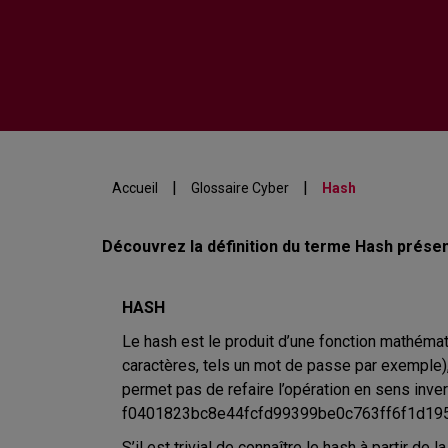
|
|
Accueil
Glossaire Cyber
Hash
Découvrez la définition du terme Hash présen
HASH
Le hash est le produit d’une fonction mathéma
caractères, tels un mot de passe par exemple), 
permet pas de refaire l’opération en sens inver
f0401823bc8e44fcfd99399be0c763ff6f1d1950
S’il est trivial de connaître le hash à partir d