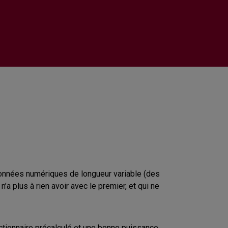
 données numériques de longueur variable (des
a plus à rien avoir avec le premier, et qui ne
dictionnaire précalculé et une bonne puissance