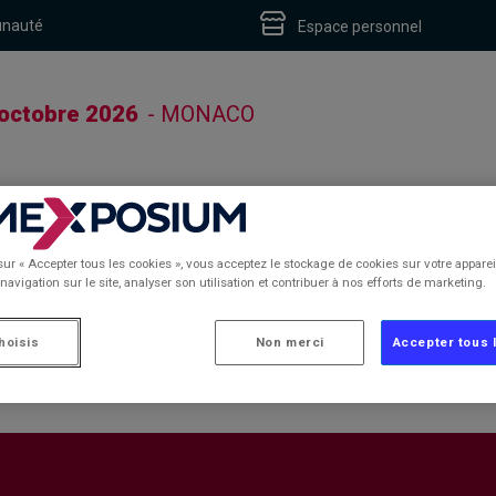
unauté
Espace personnel
 octobre 2026
- MONACO
sur « Accepter tous les cookies », vous acceptez le stockage de cookies sur votre apparei
navigation sur le site, analyser son utilisation et contribuer à nos efforts de marketing.
hoisis
Non merci
Accepter tous 
S