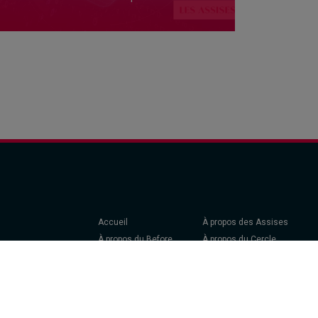
Accueil
À propos des Assises
À propos du Before
À propos du Cercle
Être Invité
Exposer - Devenir
Partenaire
Actualité & Presse
FAQ
Le Glossaire Cyber
PARAMÈTRES DES