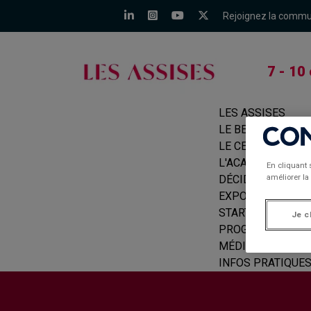
Rejoignez la comm
7 - 10
LES ASSISES
LE BEFORE
LE CERCLE
L'ACADÉMIE
En cliquant 
améliorer la 
DÉCIDEURS
EXPOSANTS
START-UPS
Je c
PROGRAMME
MÉDIAS
INFOS PRATIQUE