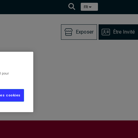
FR
Exposer
Être Invité
l pour
les cookies