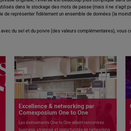
utilisés dans le stockage des mots de passe (mais il ne s’agit pas
ble de représenter fidèlement un ensemble de données (la moind
isé avec du sel et du poivre (des valeurs complémentaires), vou
Excellence & networking par
Comexposium One to One
Les événements One to One allient rencontres
business, stratégie et opportunités de networking