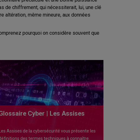
 de chiffrement, qui nécessiterait, lui, une clé
re altération, même mineure, aux données
s comprenez pourquoi on considère souvent que
Glossaire Cyber | Les Assises
Les Assises de la cybersécurité vous présente les
définitions des termes techniques à connaître.