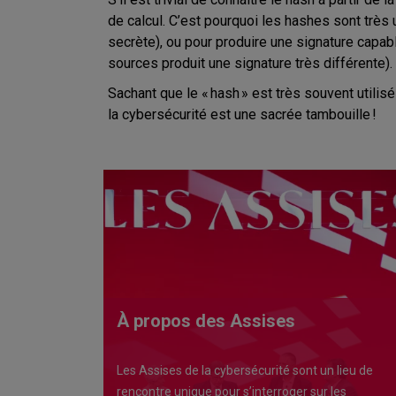
de calcul. C’est pourquoi les hashes sont très 
secrète), ou pour produire une signature capa
sources produit une signature très différente).
Sachant que le « hash » est très souvent util
la cybersécurité est une sacrée tambouille !
À propos des Assises
Les Assises de la cybersécurité sont un lieu de
rencontre unique pour s’interroger sur les