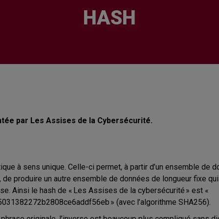
HASH
tée par Les Assises de la Cybersécurité.
tique à sens unique. Celle-ci permet, à partir d’un ensemble de
de produire un autre ensemble de données de longueur fixe qui n’
se. Ainsi le hash de « Les Assises de la cybersécurité » est «
31382272b2808ce6addf56eb » (avec l’algorithme SHA256).
e la phrase originale, l’inverse est beaucoup plus compliqué sans 