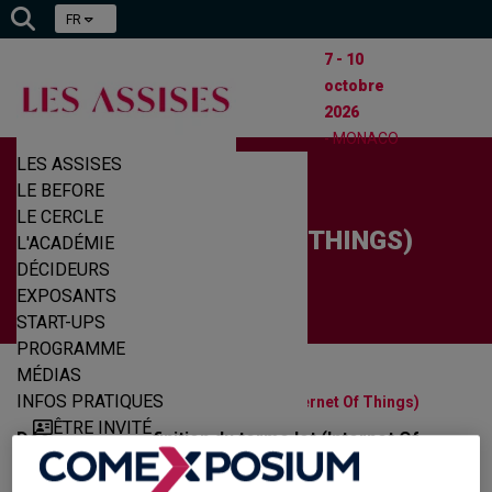
FR
7 - 10
octobre
2026
- MONACO
LES ASSISES
LE BEFORE
LE CERCLE
IOT (INTERNET OF THINGS)
L'ACADÉMIE
DÉCIDEURS
EXPOSANTS
START-UPS
PROGRAMME
MÉDIAS
|
|
INFOS PRATIQUES
Accueil
Glossaire Cyber
IOT (Internet Of Things)
ÊTRE INVITÉ
Découvrez la définition du terme Iot (Internet Of
EXPOSER
Things) présentée par Les Assises de la
Cybersécurité.