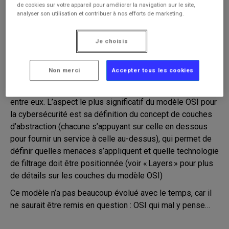
de cookies sur votre appareil pour améliorer la navigation sur le site,
analyser son utilisation et contribuer à nos efforts de marketing.
ESPACE
OSI (MODÈLE)
PERSONNEL
Je choisis
Le modèle OSI (Open Systems Interconnection) est un
modèle réseau initié à la fin des années 1970 afin de
Non merci
Accepter tous les cookies
permettre l’interconnexion de systèmes numériques
différents et donc, jusqu’à présent, incapables d’échanger
entre eux. L’aspect le plus significatif du modèle OSI pour
la cybersécurité est sa définition du concept de couches
d’abstraction (chacune s’appuyant sur celle en dessous
pour fournir un service à celle au-dessus), qui permet de
définir quelles menaces s’appliquent et quelle technologie
de filtrage doit être positionnée (voir « Layers » pour plus
de détails sur les couches du modèle OSI)
Ce modèle n’a pas beaucoup évolué avec le temps, car il
ne saurait être remis en question : OSI qui mal y pense…