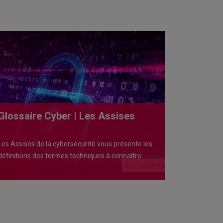
Glossaire Cyber | Les Assises
Les Assises de la cybersécurité vous présente les
définitions des termes techniques à connaître.