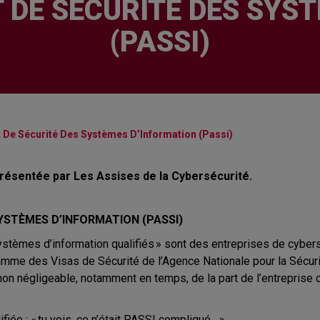
T DE SÉCURITÉ DES SYS
(PASSI)
t De Sécurité Des Systèmes D’Information (Passi)
résentée par Les Assises de la Cybersécurité.
SYSTÈMES D’INFORMATION (PASSI)
systèmes d’information qualifiés » sont des entreprises de cybers
rogramme des Visas de Sécurité de l’Agence Nationale pour la Séc
n négligeable, notamment en temps, de la part de l’entreprise c
fiée : « tu vois, ce n’était PASSI compliqué… »