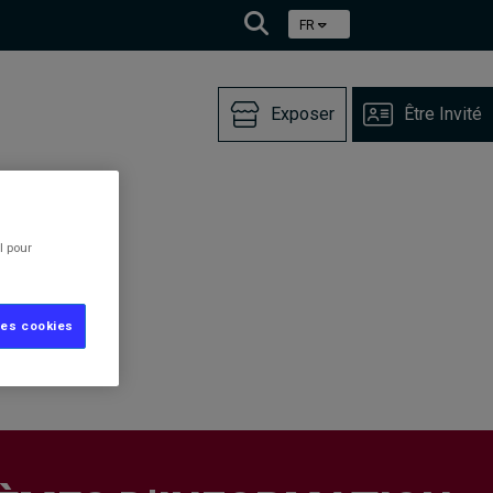
FR
Exposer
Être Invité
l pour
les cookies