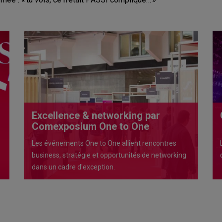
Excellence & networking par
Comexposium One to One
Les événements One to One allient rencontres
business, stratégie et opportunités de networking
dans un cadre d'exception.