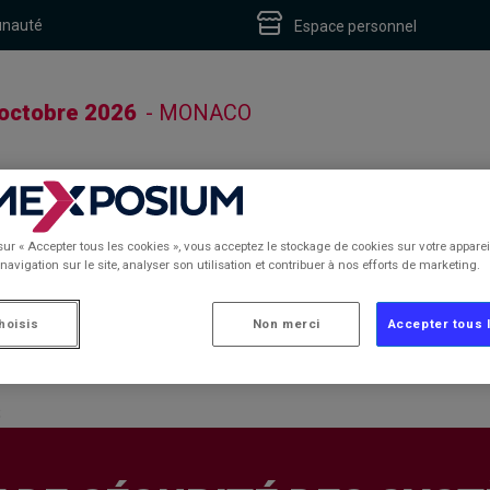
unauté
Espace personnel
 octobre 2026
- MONACO
sur « Accepter tous les cookies », vous acceptez le stockage de cookies sur votre apparei
navigation sur le site, analyser son utilisation et contribuer à nos efforts de marketing.
hoisis
Non merci
Accepter tous 
S