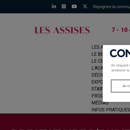
Rejoignez la comm
7 - 10
LES ASSISES
LE BEFORE
LE CERCLE
En cliquant 
L'ACADÉMIE
améliorer la 
DÉCIDEURS
EXPOSANTS
Je c
START-UPS
PROGRAMME
MÉDIAS
INFOS PRATIQUE